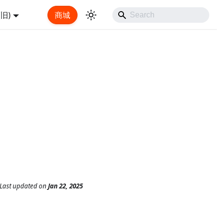
旧)
商城
Last updated
on
Jan 22, 2025