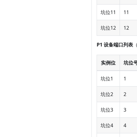
坑位11
11
坑位12
12
P1 设备端口列表
（
实例位
坑位号(
坑位1
1
坑位2
2
坑位3
3
坑位4
4