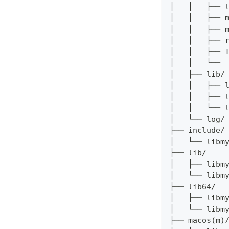
│   │   ├──
│   │   ├── 
│   │   ├──
│   │   ├──
│   │   ├──
│   │   └──
│   ├── lib
│   │   ├── 
│   │   ├── 
│   │   └── 
│   └── log
├── include
│   └── libm
├── lib/    
│   ├── libm
│   └── libm
├── lib64/  
│   ├── libm
│   └── libm
├── macos(m