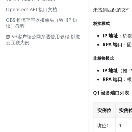
OpenCecs API 接口文档
未找到匹配的文件
OBS 推流至容器摄像头（WHIP 协
桥接模式
议）教程
IP 地址
：桥接
📘 V3客户端公网穿透使用教程-以魔
云互联为例
RPA 端口
：
非桥接模式
IP 地址
（如 
RPA 端口
：根
Q1 设备端口列表
（
实例位
实例位(
坑位1
1