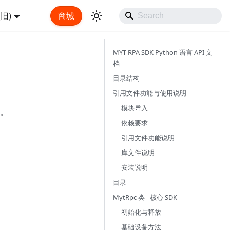
旧)
商城
MYT RPA SDK Python 语言 API 文
档
目录结构
引用文件功能与使用说明
模块导入
法。
依赖要求
引用文件功能说明
库文件说明
安装说明
目录
MytRpc 类 - 核心 SDK
初始化与释放
基础设备方法